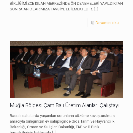
BİRLİĞİMİZCE ISLAH MERKEZİNDE ÖN DENEMELERİ YAPILDIKTAN
SONRA ARICILARIMIZA TAVSİYE EDİLMEKTEDİR.
[…]
Devamını oku
Muğla Bölgesi Çam Balı Üretim Alanları Çalıştayı
Basralı sahalarda yaşanılan sorunların çözüme kavuşturulması
amacıyla birliğimizin ev sahipliğinde Gıda Tarım ve Hayvancılık
Bakanlığı, Orman ve Su İşleri Bakanlığı, TAB ve İl Birlik
temsilcilerinin katılımıyla
[…]