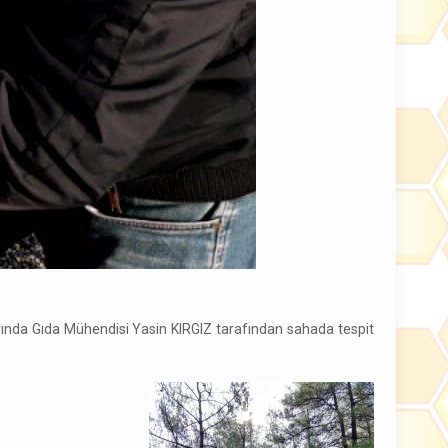
rında Gıda Mühendisi Yasin KIRGIZ tarafından sahada tespit