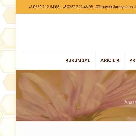
0252 212 64 85
0252 212 46 98
maybir@maybir.org.t
KURUMSAL
ARICILIK
PR
Anas